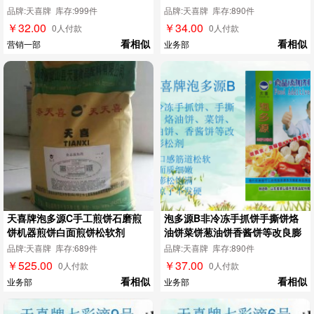
品牌:天喜牌 库存:999件
品牌:天喜牌 库存:890件
￥32.00
￥34.00
0人付款
0人付款
看相似
看相似
营销一部
业务部
天喜牌泡多源C手工煎饼石磨煎
泡多源B非冷冻手抓饼手撕饼烙
饼机器煎饼白面煎饼松软剂
油饼菜饼葱油饼香酱饼等改良膨
松剂
品牌:天喜牌 库存:689件
品牌:天喜牌 库存:890件
￥525.00
￥37.00
0人付款
0人付款
看相似
看相似
业务部
业务部