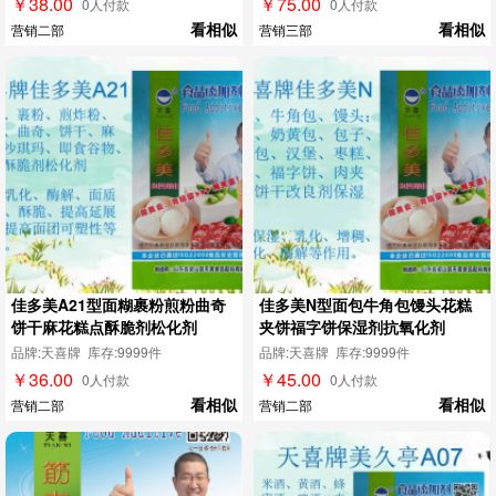
￥38.00
￥75.00
0人付款
0人付款
看相似
看相似
营销二部
营销三部
佳多美A21型面糊裹粉煎粉曲奇
佳多美N型面包牛角包馒头花糕
饼干麻花糕点酥脆剂松化剂
夹饼福字饼保湿剂抗氧化剂
品牌:天喜牌 库存:9999件
品牌:天喜牌 库存:9999件
￥36.00
￥45.00
0人付款
0人付款
看相似
看相似
营销二部
营销二部