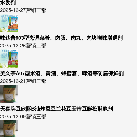
水发剂
2025-12-27
营销三部
味达蕾903型烹调菜肴、肉肠、肉丸、肉块增味增稠剂
2025-12-26
营销二部
美久亭A07型米酒、黄酒、蜂蜜酒、啤酒等防腐保鲜剂
2025-12-21
营销二部
天喜牌豆欣酥B油炸蚕豆兰花豆玉带豆膨松酥脆剂
2025-12-09
营销三部