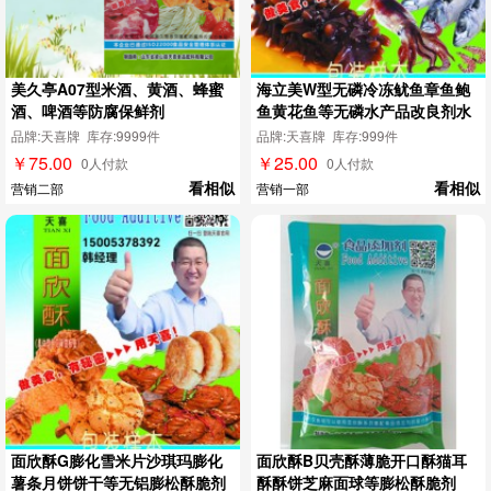
美久亭A07型米酒、黄酒、蜂蜜
海立美W型无磷冷冻鱿鱼章鱼鲍
酒、啤酒等防腐保鲜剂
鱼黄花鱼等无磷水产品改良剂水
发剂
品牌:天喜牌 库存:9999件
品牌:天喜牌 库存:999件
￥75.00
￥25.00
0人付款
0人付款
看相似
看相似
营销二部
营销一部
面欣酥G膨化雪米片沙琪玛膨化
面欣酥B贝壳酥薄脆开口酥猫耳
薯条月饼饼干等无铝膨松酥脆剂
酥酥饼芝麻面球等膨松酥脆剂