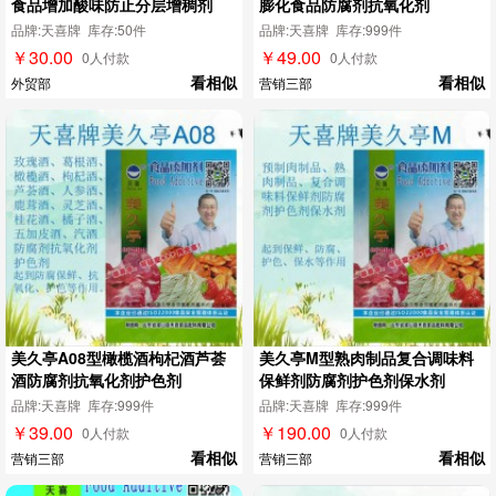
食品增加酸味防止分层增稠剂
膨化食品防腐剂抗氧化剂
品牌:天喜牌 库存:50件
品牌:天喜牌 库存:999件
￥30.00
￥49.00
0人付款
0人付款
看相似
看相似
外贸部
营销三部
美久亭A08型橄榄酒枸杞酒芦荟
美久亭M型熟肉制品复合调味料
酒防腐剂抗氧化剂护色剂
保鲜剂防腐剂护色剂保水剂
品牌:天喜牌 库存:999件
品牌:天喜牌 库存:999件
￥39.00
￥190.00
0人付款
0人付款
看相似
看相似
营销三部
营销三部