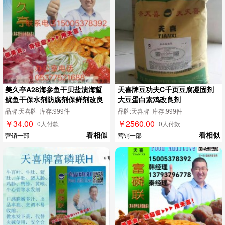
美久亭A28海参鱼干贝盐渍海蜇
天喜牌豆功夫C千页豆腐凝固剂
鱿鱼干保水剂防腐剂保鲜剂改良
大豆蛋白素鸡改良剂
剂
品牌:天喜牌 库存:999件
品牌:天喜牌 库存:999件
￥34.00
￥2560.00
0人付款
0人付款
看相似
看相似
营销一部
营销一部