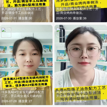
筋力源G型手工拉面配方工艺，
泡多源E型烤肉串配方工艺，开
开店/商业手工拉面做法
店/商业烤肉串做法。
2026-07-31
播放量:30
2026-07-30
播放量:36
佳多美A24型速冻无磷鸡排配方
泡多源H型筷子油条配方工艺，
工艺，开店商业速冻无磷鸡排
开店/商业筷子油条做法。
做法
2026-07-28
播放量:27
2026-07-28
播放量:34