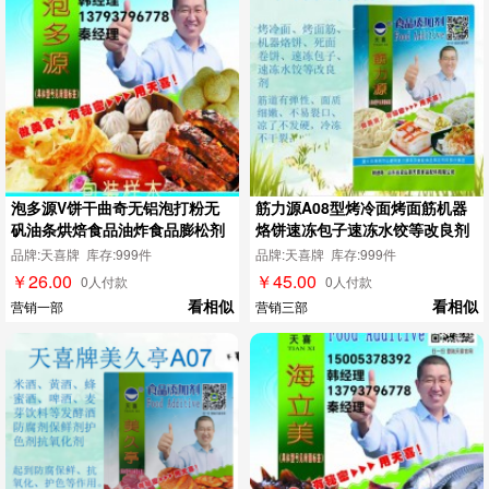
泡多源V饼干曲奇无铝泡打粉无
筋力源A08型烤冷面烤面筋机器
矾油条烘焙食品油炸食品膨松剂
烙饼速冻包子速冻水饺等改良剂
品牌:天喜牌 库存:999件
品牌:天喜牌 库存:999件
￥26.00
￥45.00
0人付款
0人付款
看相似
看相似
营销一部
营销三部