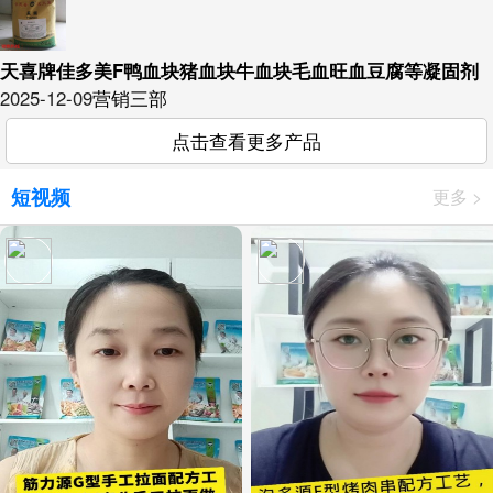
天喜牌佳多美F鸭血块猪血块牛血块毛血旺血豆腐等凝固剂
2025-12-09
营销三部
点击查看更多产品
短视频
更多 >