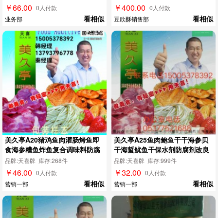
金豆膨松酥脆剂
￥66.00
￥400.00
0人付款
0人付款
看相似
看相似
业务部
豆欣酥销售部
美久亭A20猪鸡鱼肉灌肠烤鱼即
美久亭A25鱼肉鲍鱼干干海参贝
食海参糟鱼炸鱼复合调味料防腐
干海蜇鱿鱼干保水剂防腐剂改良
剂
剂
品牌:天喜牌 库存:268件
品牌:天喜牌 库存:999件
￥46.00
￥32.00
0人付款
0人付款
看相似
看相似
营销一部
营销一部