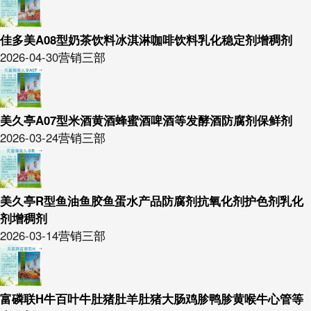
佳多美A08型奶茶饮料冰淇淋咖啡饮料乳化稳定剂增稠剂
2026-04-30
营销三部
美久亭A07型米酒黄酒蜂蜜酒啤酒等发酵酒防腐剂保鲜剂
2026-03-24
营销三部
美久亭R型鱼油鱼胶鱼蛋水产品防腐剂抗氧化剂护色剂乳化
剂增稠剂
2026-03-14
营销三部
富磷联H牛百叶牛肚猪肚羊肚猪大肠鸡胗鸭胗黄喉牛心管等