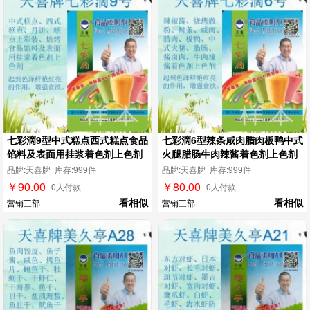
七彩滴9型中式糕点西式糕点食品
七彩滴6型辣条咸肉腊肉板鸭中式
馅料及表面用挂浆着色剂上色剂
火腿腊肠牛肉辣酱着色剂上色剂
品牌:天喜牌 库存:999件
品牌:天喜牌 库存:999件
￥90.00
￥80.00
0人付款
0人付款
看相似
看相似
营销三部
营销三部