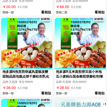
品牌:天喜牌 库存:999件
品牌:天喜牌 库存:9999件
￥30.00
￥66.00
0人付款
0人付款
看相似
看相似
营销一部
营销二部
泡多源N泡芙西饼戚风蛋糕发酵
泡多源R玉米面煎饼豆面小米地
面制品面包糕点饼干膨松剂乳化
瓜小麦粉白面杂粮煎饼膨松剂增
剂
稠剂
品牌:天喜牌 库存:999件
品牌:天喜牌 库存:999件
￥36.00
￥28.00
0人付款
0人付款
看相似
看相似
营销一部
营销一部