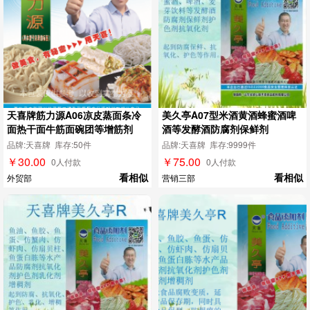
天喜牌筋力源A06凉皮蒸面条冷
美久亭A07型米酒黄酒蜂蜜酒啤
面热干面牛筋面碗团等增筋剂
酒等发酵酒防腐剂保鲜剂
品牌:天喜牌 库存:50件
品牌:天喜牌 库存:9999件
￥30.00
￥75.00
0人付款
0人付款
看相似
看相似
外贸部
营销三部