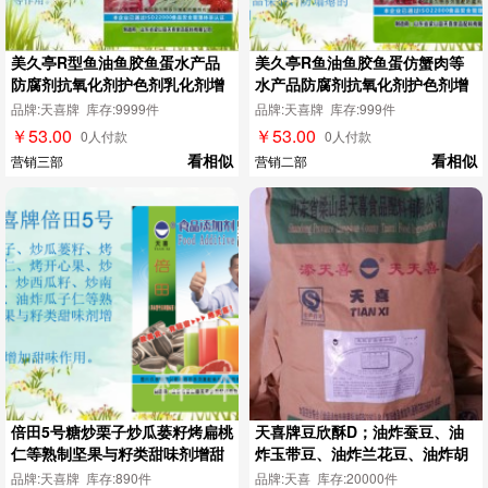
美久亭R型鱼油鱼胶鱼蛋水产品
美久亭R鱼油鱼胶鱼蛋仿蟹肉等
防腐剂抗氧化剂护色剂乳化剂增
水产品防腐剂抗氧化剂护色剂增
稠剂
稠剂
品牌:天喜牌 库存:9999件
品牌:天喜牌 库存:999件
￥53.00
￥53.00
0人付款
0人付款
看相似
看相似
营销三部
营销二部
倍田5号糖炒栗子炒瓜蒌籽烤扁桃
天喜牌豆欣酥D；油炸蚕豆、油
仁等熟制坚果与籽类甜味剂增甜
炸玉带豆、油炸兰花豆、油炸胡
剂
豆、油炸豌豆、油炸青豆、炸黄
品牌:天喜牌 库存:890件
品牌:天喜 库存:20000件