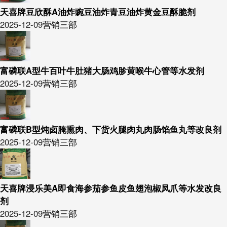
天喜牌豆欣酥A油炸豌豆油炸青豆油炸黄金豆酥脆剂
2025-12-09
营销三部
富磷联A型牛百叶牛肚猪大肠鸡胗黄喉牛心管等水发剂
2025-12-09
营销三部
富磷联B型炖卤腌熏肉、下货火腿肉丸肉肠馅鱼丸等改良剂
2025-12-09
营销三部
天喜牌浸乐美A即食海参茄参鱼皮鱼翅泡椒凤爪等水发改良
剂
2025-12-09
营销三部