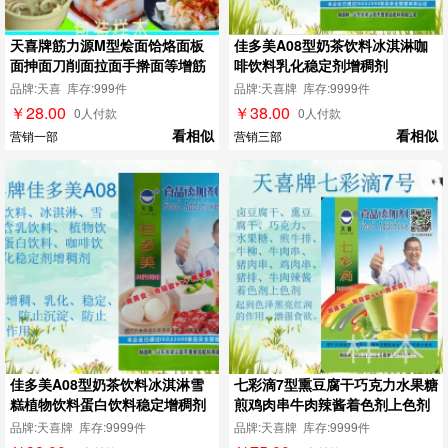
天喜牌筋力源M型烩面饸烙面板
佳多美A08型奶茶饮料冰淇淋咖
面抻面刀削面拉面手擀面等增筋
啡饮料乳化稳定剂增稠剂
剂
品牌:天喜 库存:999件
品牌:天喜牌 库存:9999件
￥28.00
￥38.00
0人付款
0人付款
看相似
看相似
营销一部
营销三部
佳多美A08型奶茶饮料冰淇淋雪
七彩滴7型熏豆腐干巧克力水果糖
糕植物饮料蛋白饮料稳定增稠剂
煎鸡肉串牛肉辣酱着色剂上色剂
品牌:天喜牌 库存:9999件
品牌:天喜牌 库存:9999件