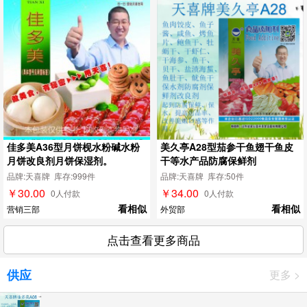
佳多美A36型月饼枧水粉碱水粉
美久亭A28型茄参干鱼翅干鱼皮
月饼改良剂月饼保湿剂。
干等水产品防腐保鲜剂
品牌:天喜牌 库存:999件
品牌:天喜牌 库存:50件
￥30.00
￥34.00
0人付款
0人付款
看相似
看相似
营销三部
外贸部
点击查看更多商品
供应
更多 >