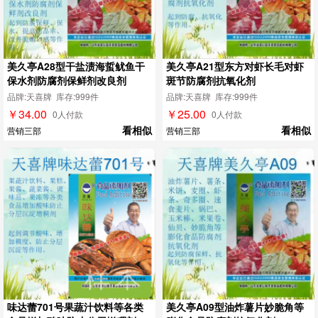
美久亭A28型干盐渍海蜇鱿鱼干
美久亭A21型东方对虾长毛对虾
保水剂防腐剂保鲜剂改良剂
斑节防腐剂抗氧化剂
品牌:天喜牌 库存:999件
品牌:天喜牌 库存:999件
￥34.00
￥25.00
0人付款
0人付款
看相似
看相似
营销三部
营销三部
味达蕾701号果蔬汁饮料等各类
美久亭A09型油炸薯片妙脆角等