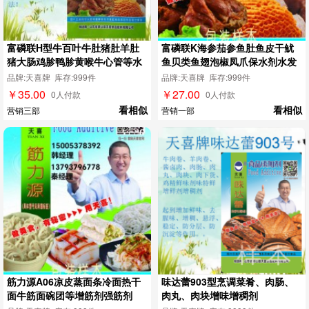
富磷联H型牛百叶牛肚猪肚羊肚
富磷联K海参茄参鱼肚鱼皮干鱿
猪大肠鸡胗鸭胗黄喉牛心管等水
鱼贝类鱼翅泡椒凤爪保水剂水发
发剂
剂
品牌:天喜牌 库存:999件
品牌:天喜牌 库存:999件
￥35.00
￥27.00
0人付款
0人付款
看相似
看相似
营销三部
营销一部
筋力源A06凉皮蒸面条冷面热干
味达蕾903型烹调菜肴、肉肠、
面牛筋面碗团等增筋剂强筋剂
肉丸、肉块增味增稠剂