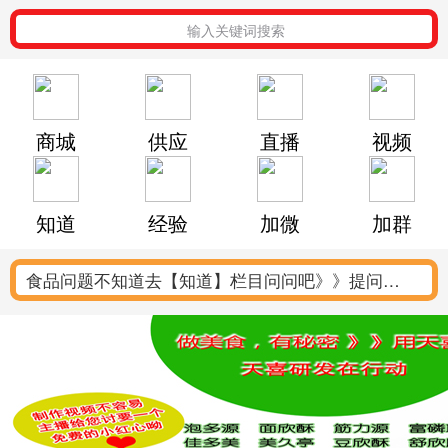
输入关键词搜索
商城
供应
直播
视频
知道
经验
加微
加群
食品问题不知道去【知道】栏目问问吧》》提问点
这里
几千余个食品相关【标准】无插件，免费下载点这
里
食品及相关【百科】知识，不用到处找，点这里都
有
【经验妙招】配方工艺、烹饪技巧、设备使用...看
分享