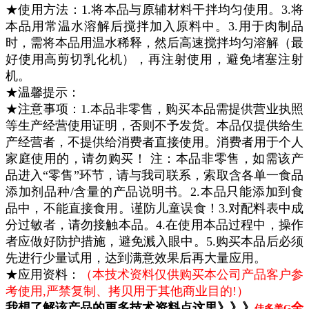
★使用方法：
1.将本品与原辅材料干拌均匀使用。3.将
本品用常温水溶解后搅拌加入原料中。3.用于肉制品
时，需将本品用温水稀释，然后高速搅拌均匀溶解（最
好使用高剪切乳化机），再注射使用，避免堵塞注射
机。
★温馨提示：
★注意事项：1.本品非零售，购买本品需提供营业执照
等生产经营使用证明，否则不予发货。本品仅提供给生
产经营者，不提供给消费者直接使用。消费者用于个人
家庭使用的，请勿购买！ 注：本品非零售，如需该产
品进入“零售”环节，请与我司联系，索取含各单一食品
添加剂品种/含量的产品说明书。2.本品只能添加到食
品中，不能直接食用。谨防儿童误食！3.对配料表中成
分过敏者，请勿接触本品。4.在使用本品过程中，操作
者应做好防护措施，避免溅入眼中。5.购买本品后必须
先进行少量试用，达到满意效果后再大量应用。
★应用资料：
（本技术资料仅供购买本公司产品客户参
考使用,严禁复制、拷贝用于其他商业目的!）
我想了解该产品的更多技术资料点这里》》》
全
佳多美G