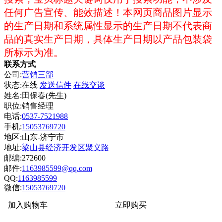
任何广告宣传、能效描述！本网页商品图片显示
的生产日期和系统属性显示的生产日期不代表商
品的真实生产日期，具体生产日期以产品包装袋
所标示为准。
联系方式
公司:
营销三部
状态:
在线
发送信件
在线交谈
姓名:田保春(先生)
职位:销售经理
电话:
0537-7521988
手机:
15053769720
地区:山东-济宁市
地址:
梁山县经济开发区聚义路
邮编:272600
邮件:
1163985599@qq.com
QQ:
1163985599
微信:
15053769720
加入购物车
立即购买