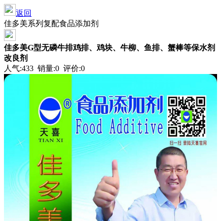
返回
佳多美系列复配食品添加剂
佳多美G型无磷牛排鸡排、鸡块、牛柳、鱼排、蟹棒等保水剂
改良剂
人气:433 销量:0 评价:0