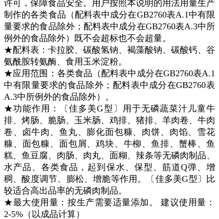
许可，保障食品安全。用户按照本说明的用法用量生产
制作的
各类食品（配料表中成分在GB2760表A.1中有限
量要求的食品除外；配料表中成分在GB2760表A.3中所
例外的食品除外）
既不会超标也不会超量。
★配料表：
卡拉胶、碳酸氢钠、褐藻酸钠、碳酸钙、谷
氨酰胺转氨酶、食用玉米淀粉
。
★应用范围：
各类食品（配料表中成分在GB2760表A.1
中有限量要求的食品除外；配料表中成分在GB2760表
A.3中所例外的食品除外）
。
★功能作用：〔佳多美G型〕用于无磷蔬菜汁儿童牛
排、烤肠、脆肠、玉米肠、鸡排、猪排、羊肉卷、牛肉
卷、卤牛肉、鱼丸、膨化面包糠、肉饼、肉馅、雪花
糠、面包糠、面包屑、鸡块、牛柳、鱼排、蟹棒、鱼
糕、鱼豆腐、肉肠、肉丸、面糊、辣条等无磷肉制品、
水产品、各类食品，起到保水、保型、筋道Q弹、增
稠、酸度调节、膨松、增脆等作用。〔佳多美G型〕比
较适合高出品率的无磷肉制品。
★最大使用量：
按生产需要适量添加。 建议使用量：
2-5%（以成品计算）